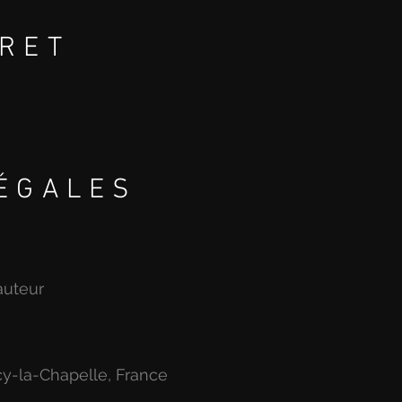
RET
E
ARIS
ÉGALES
auteur
cy-la-Chapelle, France