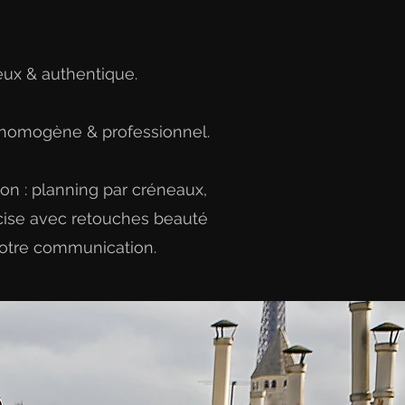
reux & authentique.
u homogène & professionnel.
tion : planning par créneaux,
écise avec retouches beauté
 votre communication.