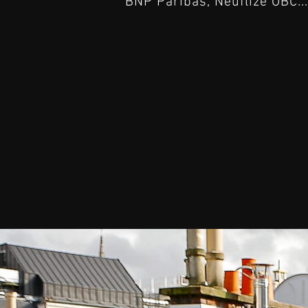
BNP Paribas, Neuflize OBC...